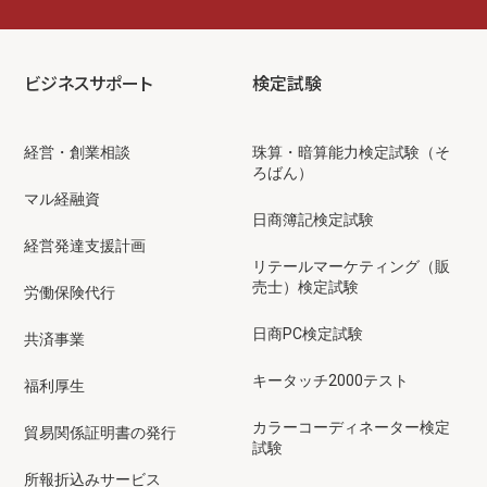
ビジネスサポート
検定試験
経営・創業相談
珠算・暗算能力検定試験（そ
ろばん）
マル経融資
日商簿記検定試験
経営発達支援計画
リテールマーケティング（販
売士）検定試験
労働保険代行
日商PC検定試験
共済事業
キータッチ2000テスト
福利厚生
カラーコーディネーター検定
貿易関係証明書の発行
試験
所報折込みサービス