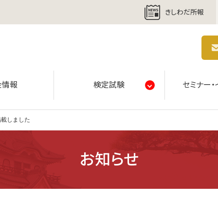
きしわだ所報
商工会議所 | 人・祭り・城。岸和田の心。
金情報
検定試験
セミナー・
掲載しました
お知らせ