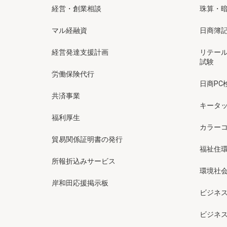
経営・創業相談
珠算・
マル経融資
日商簿
経営発達支援計画
リテー
試験
労働保険代行
日商PC
共済事業
キータッ
福利厚生
カラー
貿易関係証明書の発行
福祉住
所報折込みサービス
環境社会
岸和田応援掲示板
ビジネ
ビジネ