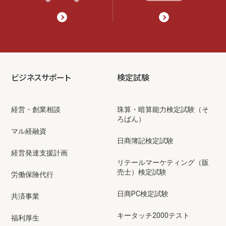
ビジネスサポート
検定試験
経営・創業相談
珠算・暗算能力検定試験（そ
ろばん）
マル経融資
日商簿記検定試験
経営発達支援計画
リテールマーケティング（販
売士）検定試験
労働保険代行
日商PC検定試験
共済事業
キータッチ2000テスト
福利厚生