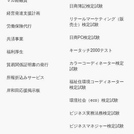
マル経融資
日商簿記検定試験
経営発達支援計画
リテールマーケティング（販
売士）検定試験
労働保険代行
日商PC検定試験
共済事業
キータッチ2000テスト
福利厚生
カラーコーディネーター検定
貿易関係証明書の発行
試験
所報折込みサービス
福祉住環境コーディネーター
検定試験
岸和田応援掲示板
環境社会（eco）検定試験
ビジネス実務法務検定試験
ビジネスマネジャー検定試験