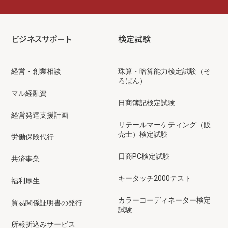
ビジネスサポート
検定試験
経営・創業相談
珠算・暗算能力検定試験（そ
ろばん）
マル経融資
日商簿記検定試験
経営発達支援計画
リテールマーケティング（販
売士）検定試験
労働保険代行
日商PC検定試験
共済事業
キータッチ2000テスト
福利厚生
カラーコーディネーター検定
貿易関係証明書の発行
試験
所報折込みサービス