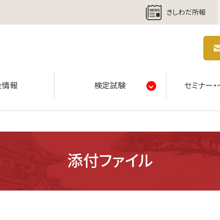
きしわだ所報
商工会議所 | 人・祭り・城。岸和田の心。
金情報
検定試験
セミナー・
添付ファイル