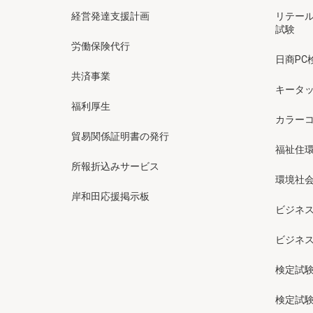
経営発達支援計画
リテー
試験
労働保険代行
日商PC
共済事業
キータッ
福利厚生
カラー
貿易関係証明書の発行
福祉住
所報折込みサービス
環境社会
岸和田応援掲示板
ビジネ
ビジネ
検定試
検定試