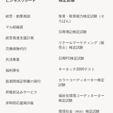
ビジネスサポート
検定試験
経営・創業相談
珠算・暗算能力検定試験（そ
ろばん）
マル経融資
日商簿記検定試験
経営発達支援計画
リテールマーケティング（販
売士）検定試験
労働保険代行
日商PC検定試験
共済事業
キータッチ2000テスト
福利厚生
カラーコーディネーター検定
貿易関係証明書の発行
試験
所報折込みサービス
福祉住環境コーディネーター
検定試験
岸和田応援掲示板
環境社会（eco）検定試験