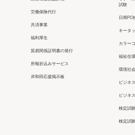
試験
労働保険代行
日商PC
共済事業
キータッ
福利厚生
カラー
貿易関係証明書の発行
福祉住
所報折込みサービス
環境社会
岸和田応援掲示板
ビジネ
ビジネ
検定試
検定試