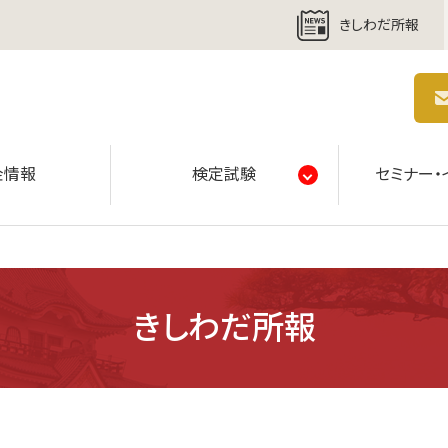
きしわだ所報
商工会議所 | 人・祭り・城。岸和田の心。
金情報
検定試験
セミナー・
きしわだ所報