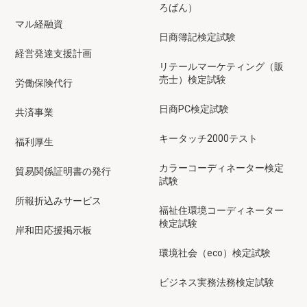
ろばん）
マル経融資
日商簿記検定試験
経営発達支援計画
リテールマーケティング（販
売士）検定試験
労働保険代行
日商PC検定試験
共済事業
キータッチ2000テスト
福利厚生
カラーコーディネーター検定
貿易関係証明書の発行
試験
所報折込みサービス
福祉住環境コーディネーター
検定試験
岸和田応援掲示板
環境社会（eco）検定試験
ビジネス実務法務検定試験