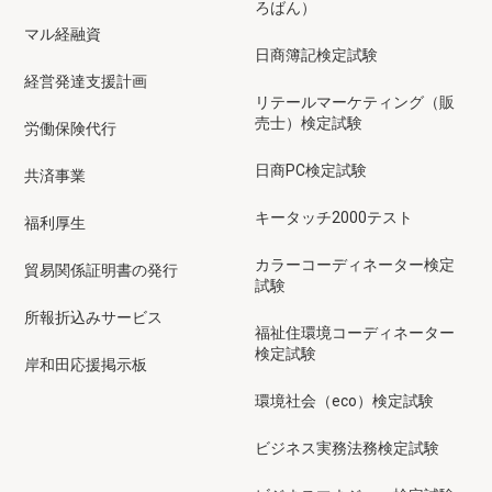
ろばん）
マル経融資
日商簿記検定試験
経営発達支援計画
リテールマーケティング（販
売士）検定試験
労働保険代行
日商PC検定試験
共済事業
キータッチ2000テスト
福利厚生
カラーコーディネーター検定
貿易関係証明書の発行
試験
所報折込みサービス
福祉住環境コーディネーター
検定試験
岸和田応援掲示板
環境社会（eco）検定試験
ビジネス実務法務検定試験