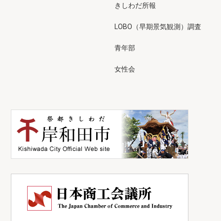
きしわだ所報
LOBO（早期景気観測）調査
青年部
女性会