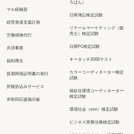
ろばん）
マル経融資
日商簿記検定試験
経営発達支援計画
リテールマーケティング（販
売士）検定試験
労働保険代行
日商PC検定試験
共済事業
キータッチ2000テスト
福利厚生
カラーコーディネーター検定
貿易関係証明書の発行
試験
所報折込みサービス
福祉住環境コーディネーター
検定試験
岸和田応援掲示板
環境社会（eco）検定試験
ビジネス実務法務検定試験