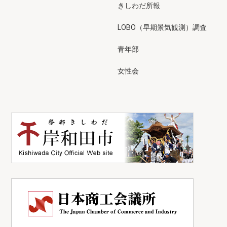
きしわだ所報
LOBO（早期景気観測）調査
青年部
女性会