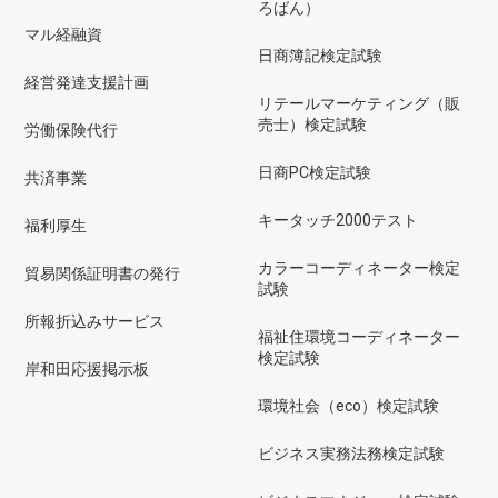
ろばん）
マル経融資
日商簿記検定試験
経営発達支援計画
リテールマーケティング（販
売士）検定試験
労働保険代行
日商PC検定試験
共済事業
キータッチ2000テスト
福利厚生
カラーコーディネーター検定
貿易関係証明書の発行
試験
所報折込みサービス
福祉住環境コーディネーター
検定試験
岸和田応援掲示板
環境社会（eco）検定試験
ビジネス実務法務検定試験