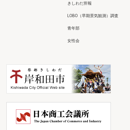
きしわだ所報
LOBO（早期景気観測）調査
青年部
女性会