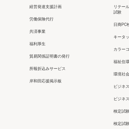
経営発達支援計画
リテー
試験
労働保険代行
日商PC
共済事業
キータッ
福利厚生
カラー
貿易関係証明書の発行
福祉住
所報折込みサービス
環境社会
岸和田応援掲示板
ビジネ
ビジネ
検定試
検定試