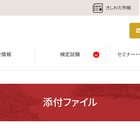
きしわだ所報
商工会議所 | 人・祭り・城。岸和田の心。
金情報
検定試験
セミナー・
添付ファイル