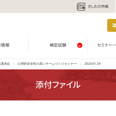
きしわだ所報
商工会議所 | 人・祭り・城。岸和田の心。
金情報
検定試験
セミナー・
・講演会
心理的安全性の高いチームづくりセミナー
2024.01.24
添付ファイル