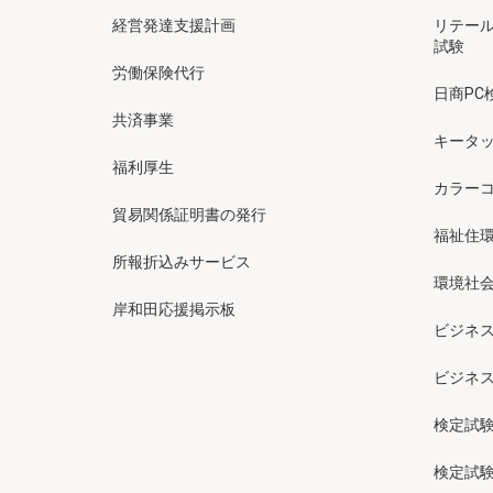
経営発達支援計画
リテー
試験
労働保険代行
日商PC
共済事業
キータッ
福利厚生
カラー
貿易関係証明書の発行
福祉住
所報折込みサービス
環境社会
岸和田応援掲示板
ビジネ
ビジネ
検定試
検定試