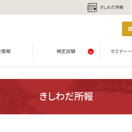
きしわだ所報
商工会議所 | 人・祭り・城。岸和田の心。
金情報
検定試験
セミナー・
きしわだ所報