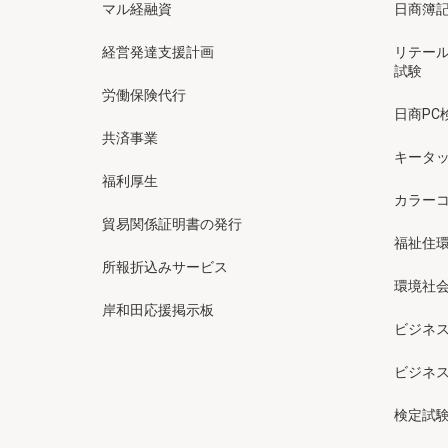
マル経融資
日商簿
経営発達支援計画
リテー
試験
労働保険代行
日商PC
共済事業
キータッ
福利厚生
カラー
貿易関係証明書の発行
福祉住
所報折込みサービス
環境社会
岸和田応援掲示板
ビジネ
ビジネ
検定試